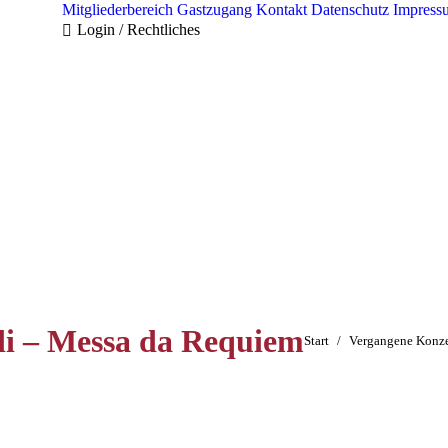
Mitgliederbereich
Gastzugang
Kontakt
Datenschutz
Impress
Login / Rechtliches
di – Messa da Requiem
Sie befinden sich hier:
Start
Vergangene Konze