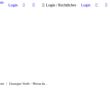
um
Search:
Search:
Login
Login / Rechtliches
Login
Facebook
Fa
page
pa
opens
op
in
in
new
n
window
w
rte
Giuseppe Verdi – Messa da…