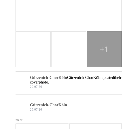
+1
Gürzenich-Chor Köln
Gürzenich-Chor Köln updated their
cover photo.
29.07.26
Gürzenich-Chor Köln
25.07.26
mehr