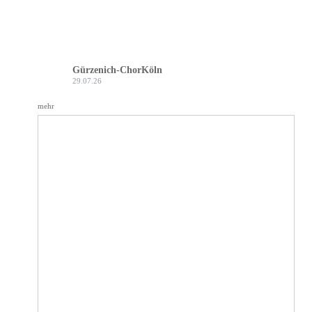
Gürzenich-Chor Köln
29.07.26
mehr