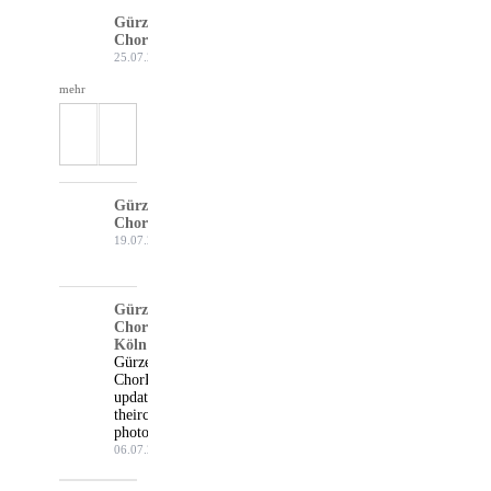
Gürzenich-
Chor Köln
25.07.26
mehr
Gürzenich-
Chor Köln
19.07.26
Gürzenich-
Chor
Köln
Gürzenich-
Chor Köln
updated
their cover
photo.
06.07.26