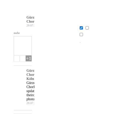
Gürzenich-
Chor Köln
29.07.26
mehr
+1
Gürzenich-
Chor
Köln
Gürzenich-
Chor Köln
updated
their cover
photo.
29.07.26