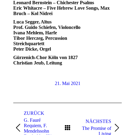
Leonard Bernstein – Chichester Psalms
Eric Whitacre – Five Hebrew Love Songs, Max
Bruch – Kol Nidrei
Luca Segger, Altus
Prof. Guido Schiefen, Violoncello
Ivana Mehlem, Harfe
Tibor Herczeg, Percussion
Streichquartett
Peter Dicke, Orgel
Gürzenich-Chor Köln von 1827
Christian Jeub, Leitung
21. Mai 2021
Kommentarnavigation
ZURÜCK
G. Fauré
NÄCHSTES
Requiem, F.
The Promise of
Vorheriger
Nächster
Mendelssohn
Living