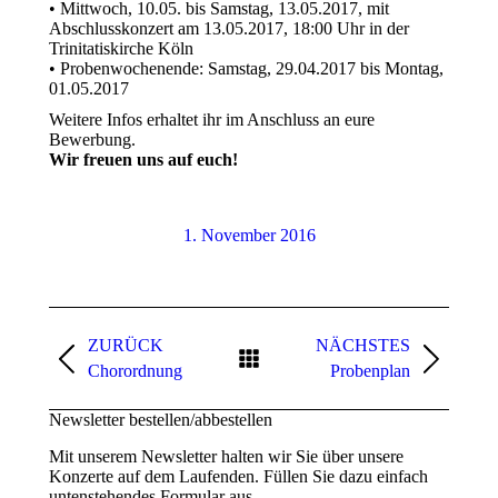
• Mittwoch, 10.05. bis Samstag, 13.05.2017, mit
Abschlusskonzert am 13.05.2017, 18:00 Uhr in der
Trinitatiskirche Köln
• Probenwochenende: Samstag, 29.04.2017 bis Montag,
01.05.2017
Weitere Infos erhaltet ihr im Anschluss an eure
Bewerbung.
Wir freuen uns auf euch!
1. November 2016
Kommentarnavigation
ZURÜCK
NÄCHSTES
Vorheriger
Nächster
Chorordnung
Probenplan
Beitrag:
Beitrag:
Newsletter bestellen/abbestellen
Mit unserem Newsletter halten wir Sie über unsere
Konzerte auf dem Laufenden. Füllen Sie dazu einfach
untenstehendes Formular aus.