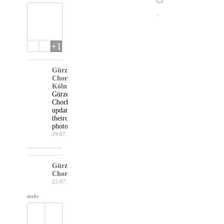
+1
Gürzenich-
Chor
Köln
Gürzenich-
Chor Köln
updated
their cover
photo.
29.07.26
Gürzenich-
Chor Köln
25.07.26
mehr