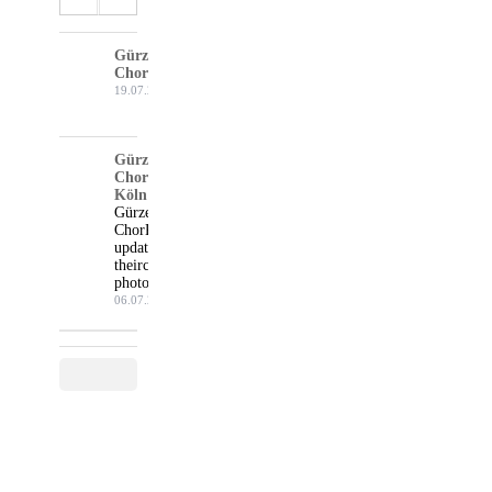
Gürzenich-
Chor Köln
19.07.26
Gürzenich-
Chor
Köln
Gürzenich-
Chor Köln
updated
their cover
photo.
06.07.26