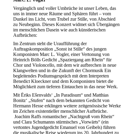
Vergänglich und voller Umbrüche ist unser Leben, das
uns in immer neue Räume und Sphären führt – vom
Dunkel ins Licht, vom Trubel zur Stille, von Abschied
zu Neubeginn. Dieses Konzert widmet sich Übergängen
im menschlichen Dasein wie auch künstlerischen
Aufbrüchen:
Im Zentrum steht die Uraufführung der
Auftragskomposition „Sonst ist Stille“ des jungen
Komponisten Marc L. Vogler, einer Vertonung von
Heinrich Bölls Gedicht „Spaziergang am Rhein“ für
Chor und Violoncello, mit dem wir aufbrechen in neue
Klangwelten und in die Zukunft der Chormusik Ein
begleitendes Podiumsgespräch mit dem Interpreten
Benedict Kloeckner und dem Komponisten bietet die
Möglichkeit zum tieferen Eintauchen in das neue Werk.
Mit Ēriks Ešenvalds‘ „In Paradisum“ und Matthias
Bonitz‘ „Stufen“ nach dem bekannten Gedicht von
Hermann Hesse erklingen weitere zeitgenössische Werke
im Zeichen existentieller menschlicher Aufbrüche.
Joachim Raffs romantischer „Nachtgruß vom Rhein“
und Clara Schumanns stürmisches „Vorwärts“ (ein
vertontes Jugendgedicht Emanuel von Geibels) führen
die musikalische Reise wiederum ins 20. Jahrhundert zu