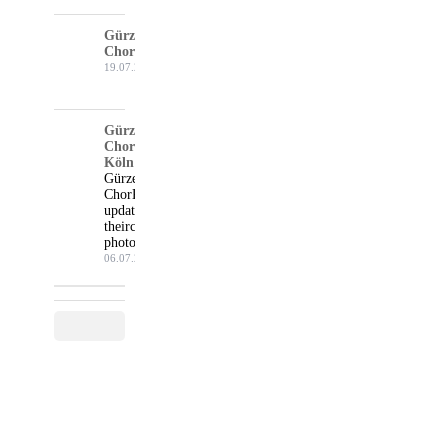
Gürzenich-
Chor Köln
19.07.26
Gürzenich-
Chor
Köln
Gürzenich-
Chor Köln
updated
their cover
photo.
06.07.26