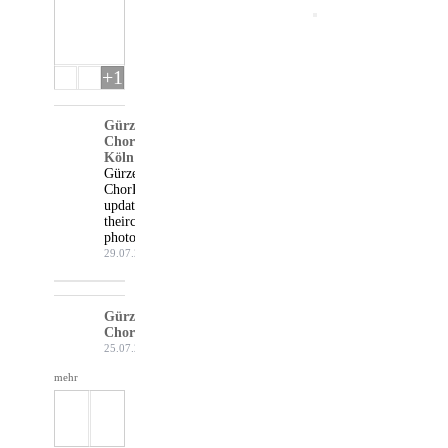
+1
Gürzenich-
Chor
Köln
Gürzenich-
Chor Köln
updated
their cover
photo.
29.07.26
Gürzenich-
Chor Köln
25.07.26
mehr