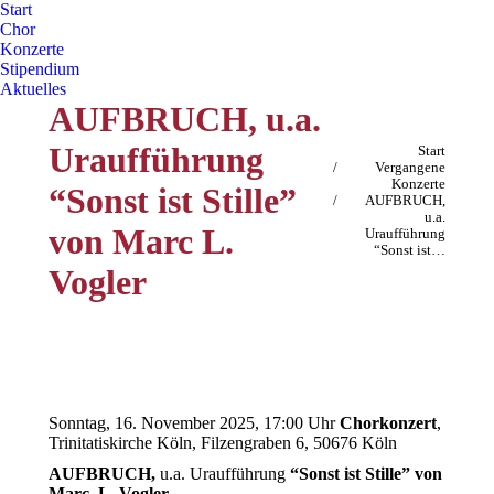
Start
Chor
Konzerte
Stipendium
Aktuelles
AUFBRUCH, u.a.
Uraufführung
Sie befinden sich hier:
Start
Vergangene
Konzerte
“Sonst ist Stille”
AUFBRUCH,
u.a.
von Marc L.
Uraufführung
“Sonst ist…
Vogler
Sonntag, 16. November 2025, 17:00 Uhr
Chorkonzert
,
Trinitatiskirche Köln, Filzengraben 6, 50676 Köln
AUFBRUCH,
u.a. Uraufführung
“Sonst ist Stille” von
Marc. L. Vogler