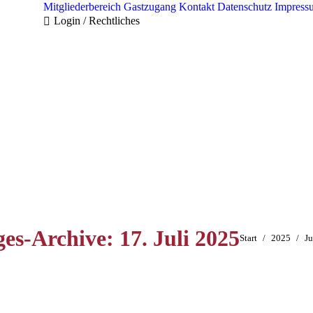
Mitgliederbereich
Gastzugang
Kontakt
Datenschutz
Impress
Login / Rechtliches
ges-Archive:
17. Juli 2025
Sie befinden sich
Start
2025
Ju