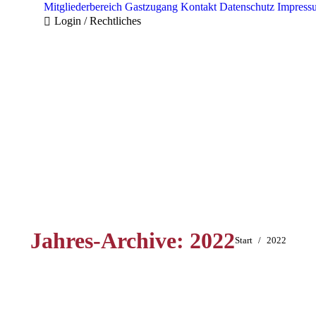
Mitgliederbereich
Gastzugang
Kontakt
Datenschutz
Impress
Login / Rechtliches
Jahres-Archive:
2022
Sie befinden sich
Start
2022
hier: