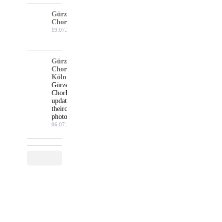
Gürzenich-
Chor Köln
19.07.26
Gürzenich-
Chor
Köln
Gürzenich-
Chor Köln
updated
their cover
photo.
06.07.26