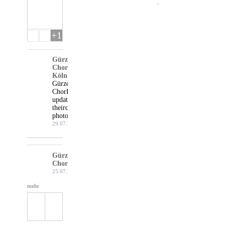
+1
Gürzenich-
Chor
Köln
Gürzenich-
Chor Köln
updated
their cover
photo.
29.07.26
Gürzenich-
Chor Köln
25.07.26
mehr